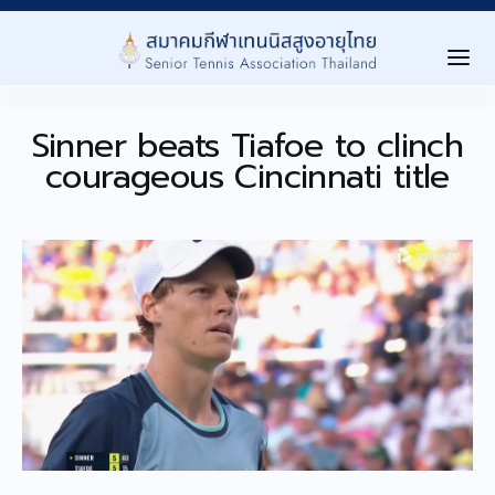
Sinner beats Tiafoe to clinch
Home
courageous Cincinnati title
เกี่ยวกับสมาคม ▾
About Us
การเเข่งขัน ▾
Tournaments
Level นักกีฬา ▾
Player Level
ลงทะเบียนสมาชิก ▾
Registration
ประกาศ/กิจกรรม ▾