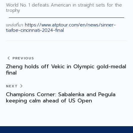
World No. 1 defeats American in straight sets for the
Announcement/ Activities
trophy
เกียรติคุณ
แหล่งที่มา
https://www.atptour.com/en/news/sinner-
Honor roll
tiafoe-cincinnati-2024-final
ติดต่อเรา ▾
Contact Us
PREVIOUS
Zheng holds off Vekic in Olympic gold-medal
final
NEXT
Champions Corner: Sabalenka and Pegula
keeping calm ahead of US Open