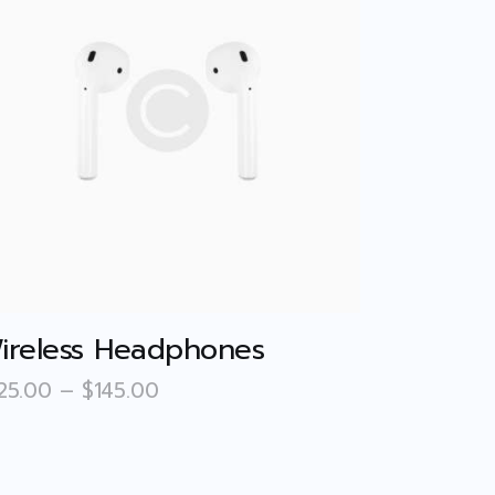
ireless Headphones
25
.
00
–
$
145
.
00