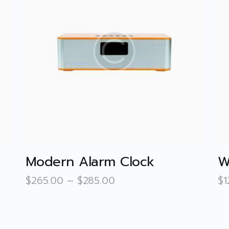
Modern Alarm Clock
W
$
265
.
00
–
$
285
.
00
$
1