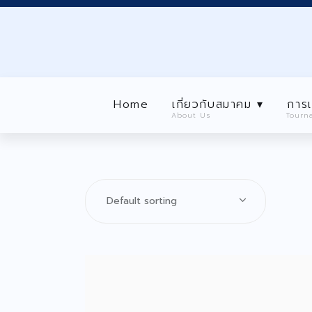
Home
เกี่ยวกับสมาคม ▾
About Us
การเเข่งขัน ▾
Home
เกี่ยวกับสมาคม ▾
การเ
Tournaments
About Us
Tourn
Level นักกีฬา ▾
Home
เกี่ยวกับ
Player Level
About Us
ลงทะเบียนสมาชิก ▾
Registration
ประกาศ/กิจกรรม ▾
Announcement/ Activities
เกียรติคุณ
Honor roll