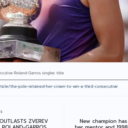
cutive Roland-Garros singles title
icle/the-pole-retained-her-crown-to-win-a-third-consecutive
US
OUTLASTS ZVEREV
New champion has
T ROLAND-GARROS
her mentor and 199